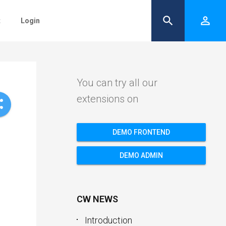
search
person_outline
t
Login
You can try all our
extensions on
re
DEMO FRONTEND
DEMO ADMIN
CW NEWS
Introduction