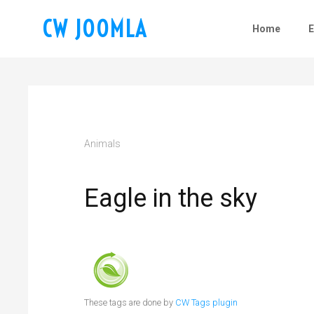
CW JOOMLA
Home
Animals
Eagle in the sky
These tags are done by
CW Tags plugin