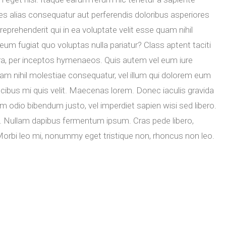
res alias consequatur aut perferendis doloribus asperiores
reprehenderit qui in ea voluptate velit esse quam nihil
eum fugiat quo voluptas nulla pariatur? Class aptent taciti
tra, per inceptos hymenaeos. Quis autem vel eum iure
quam nihil molestiae consequatur, vel illum qui dolorem eum
ucibus mi quis velit. Maecenas lorem. Donec iaculis gravida
sem odio bibendum justo, vel imperdiet sapien wisi sed libero.
tis. Nullam dapibus fermentum ipsum. Cras pede libero,
Morbi leo mi, nonummy eget tristique non, rhoncus non leo.