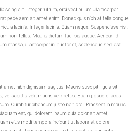
iscing elit. Integer rutrum, orci vestibulum ullamcorper
acerat pede sem sit amet enim. Donec quis nibh at felis congue
la lacinia. Integer lacinia. Etiam neque. Suspendisse nisl.
iquam non, tellus. Mauris dictum facilisis augue. Aenean id
sum massa, ullamcorper in, auctor et, scelerisque sed, est.
 amet nibh dignissim sagittis. Mauris suscipit, ligula sit
 vel sagittis velit mauris vel metus. Etiam posuere lacus
psum. Curabitur bibendum justo non orci. Praesent in mauris
isquam est, qui dolorem ipsum quia dolor sit amet,
mquam eius modi tempora incidunt ut labore et dolore
get nisl. Itaque earum rerum hic tenetur a sapiente