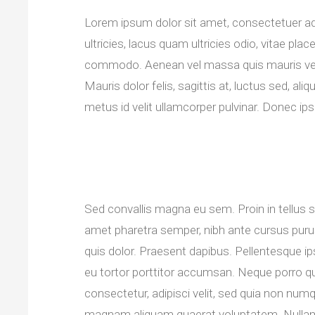
Lorem ipsum dolor sit amet, consectetuer adip
ultricies, lacus quam ultricies odio, vitae pl
commodo. Aenean vel massa quis mauris vehicu
Mauris dolor felis, sagittis at, luctus sed, al
metus id velit ullamcorper pulvinar. Donec ip
Sed convallis magna eu sem. Proin in tellus sit
amet pharetra semper, nibh ante cursus purus,
quis dolor. Praesent dapibus. Pellentesque i
eu tortor porttitor accumsan. Neque porro qu
consectetur, adipisci velit, sed quia non nu
magnam aliquam quaerat voluptatem. Nullam e